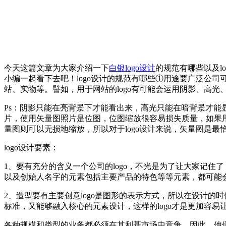
今天这篇文章为大家介绍一下
白银logo设计
的规范有哪些以及l
小编一起看下去吧！logo设计的规范有哪些①用途要广泛公司
站、实物等。譬如，用于网站的logo有可能会运用阴影、高
Ps：阴影只能在亮背景下才能看出来，高光只能在暗背景才能
片，使用矢量图照片是位图，位图缩放很容易损失质量，如果用来
量图则可以无损地缩放，所以对于logo设计来说，矢量图是最
logo设计要素：
1、要有充分的含义一个公司的logo，不光是为了让大家记住
以及创始人名字的元素包括主要产品的特色等等元素，都可能会
2、造型要有主要创意logo是图形的表示方式，所以在设计
标准，又能够融入核心的元素设计，这样的logo才是更加容
各种规模和类型的业务都必须在其利基市场中竞争，因此，他们需