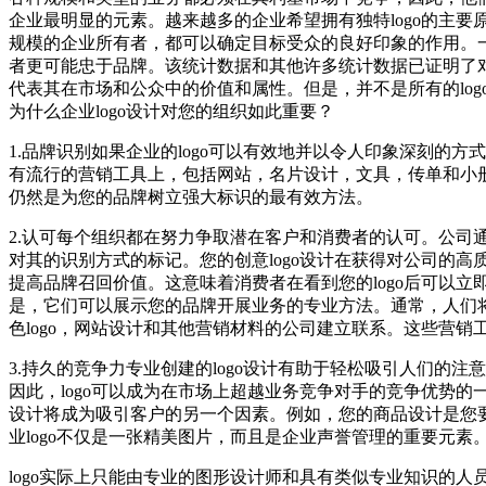
企业最明显的元素。越来越多的企业希望拥有独特logo的主
规模的企业所有者，都可以确定目标受众的良好印象的作用。
者更可能忠于品牌。该统计数据和其他许多统计数据已证明了对消
代表其在市场和公众中的价值和属性。但是，并不是所有的log
为什么企业logo设计对您的组织如此重要？
1.品牌识别如果企业的logo可以有效地并以令人印象深刻的
有流行的营销工具上，包括网站，名片设计，文具，传单和小册子
仍然是为您的品牌树立强大标识的最有效方法。
2.认可每个组织都在努力争取潜在客户和消费者的认可。公司
对其的识别方式的标记。您的创意logo设计在获得对公司的高
提高品牌召回价值。这意味着消费者在看到您的logo后可以立
是，它们可以展示您的品牌开展业务的专业方法。通常，人们将
色logo，网站设计和其他营销材料的公司建立联系。这些营销
3.持久的竞争力专业创建的logo设计有助于轻松吸引人们的
因此，logo可以成为在市场上超越业务竞争对手的竞争优势的
设计将成为吸引客户的另一个因素。例如，您的商品设计是您要
业logo不仅是一张精美图片，而且是企业声誉管理的重要元素
logo实际上只能由专业的图形设计师和具有类似专业知识的