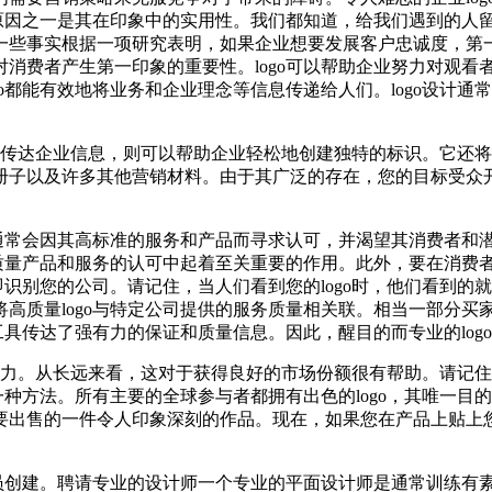
要原因之一是其在印象中的实用性。我们都知道，给我们遇到的人
一些事实根据一项研究表明，如果企业想要发展客户忠诚度，第一
费者产生第一印象的重要性。logo可以帮助企业努力对观看者
o都能有效地将业务和企业理念等信息传递给人们。logo设计
方式传达企业信息，则可以帮助企业轻松地创建独特的标识。它还将
以及许多其他营销材料。由于其广泛的存在，您的目标受众开始将l
通常会因其高标准的服务和产品而寻求认可，并渴望其消费者和潜
质量产品和服务的认可中起着至关重要的作用。此外，要在消费者中营
即识别您的公司。请记住，当人们看到您的logo时，他们看到的就
高质量logo与特定公司提供的服务质量相关联。相当一部分买
工具传达了强有力的保证和质量信息。因此，醒目的而专业的log
注意力。从长远来看，这对于获得良好的市场份额很有帮助。请记住
一种方法。所有主要的全球参与者都拥有出色的logo，其唯一目的
出售的一件令人印象深刻的作品。现在，如果您在产品上贴上您公
。
人员创建。聘请专业的设计师一个专业的平面设计师是通常训练有