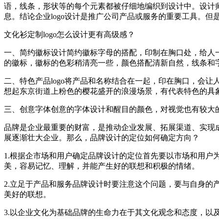
语，线条，形状等的每个元素都被仔细地编织到设计中。设计师
息。结论企业logo设计是推广公司产品或服务的重要工具。但
文化衫定制logo怎么设计更有高级感？
一、简约徽标设计简约徽标字母的搭配，印制在胸口处，给人
的徽标，徽标的色彩稍清亮一些，颜色搭配清新自然，线条和
二、特色产品logo将产品和名称结合在一起，印在胸口，会
想起东京街道上粉色的樱花盛开的浪漫场景，有代表特色的具
三、创意字体创意的字体设计和醒目的颜色，对视觉也有较大的
品牌是企业最重要的财富，是推动企业发展、拓展渠道、实现
展逐渐壮大企业。那么，品牌设计的定位如何确定方向？
1.根据企市场和用户确定品牌设计的定位首先要以市场和用
美，容易记忆、理解，并能产生好的联想和积极的情绪。
2.立足于产品和服务品牌设计时要注意这个问题，要与自身
美好的联想。
3.以企业文化为基础品牌的生命力在于其文化观念和态度，